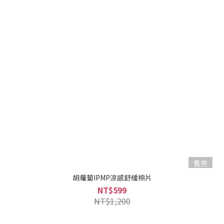
售完
胡蘿蔔IPMP涼感舒緩棉片
NT$599
NT$1,200