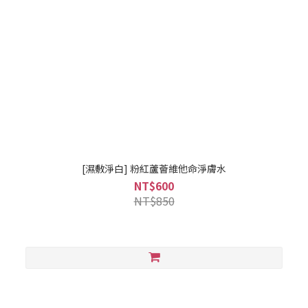
[濕敷淨白] 粉紅蘆薈維他命淨膚水
NT$600
NT$850