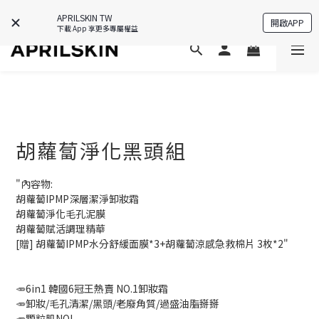
APP限定禮🎁下載即送韓國保養好物💗
APRILSKIN TW
開啟APP
下載 App 享更多專屬權益
胡蘿蔔淨化黑頭組
"內容物:
胡蘿蔔IPMP深層潔淨卸妝霜
胡蘿蔔淨化毛孔泥膜
胡蘿蔔賦活調理精華
[贈] 胡蘿蔔IPMP水分舒緩面膜*3+胡蘿蔔涼感急救棉片 3枚*2"
🥕6in1 韓國6冠王熱賣 NO.1卸妝霜
🥕卸妝/毛孔清潔/黑頭/老廢角質/過盛油脂掰掰
🥕顆粒肌NO! 