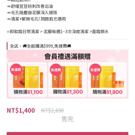
🥕舒緩荳荳粉刺改善出油
🥕毛孔吸塵器泥膜深入縫隙
🥕清潔+緊緻毛孔! 問題肌也適用
⭐卸妝霜日常清潔 > 泥膜每週1~3次深度清潔 >面霜鎖水
全店，🚚全館購滿$999,免運費🚚
NT$1,400
NT$2,650
售完