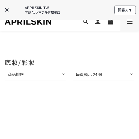
APP限定禮🎁下載即送韓國保養好物💗
APRILSKIN TW
開啟APP
下載 App 享更多專屬權益
底妝/彩妝
商品排序
每頁顯示 24 個