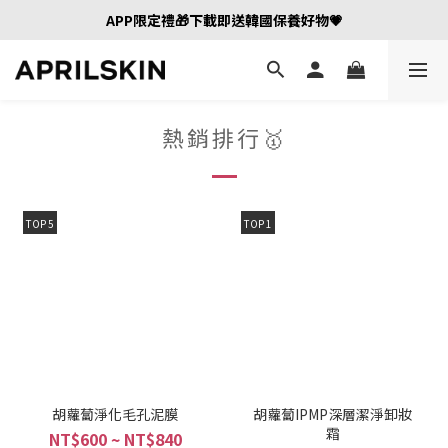
APP限定禮🎁下載即送韓國保養好物💗
熱銷排行🥇
TOP 5
TOP 1
胡蘿蔔淨化毛孔泥膜
胡蘿蔔IPMP深層潔淨卸妝
霜
NT$600 ~ NT$840