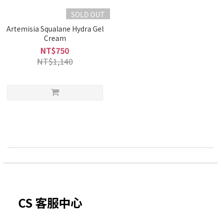
SOLD OUT
Artemisia Squalane Hydra Gel
Cream
NT$750
NT$1,140
CS 客服中心