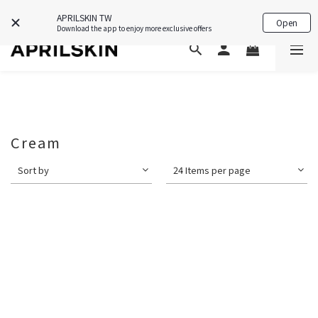
APP限定禮🎁下載即送韓國保養好物💗
APRILSKIN TW
Open
Download the app to enjoy more exclusive offers
Cream
Sort by
24 Items per page