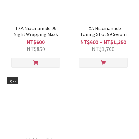
TXA Niacinamide 99
TXA Niacinamide
Night Wrapping Mask
Toning Shot 99 Serum
NT$600
NT$600 ~ NT$1,350
NT$850
NT$1,700
TOP 4