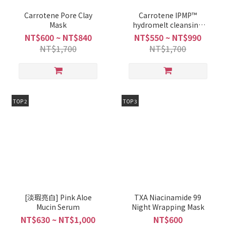
Carrotene Pore Clay
Carrotene IPMP™
Mask
hydromelt cleansing
balm
NT$600 ~ NT$840
NT$550 ~ NT$990
NT$1,700
NT$1,700
TOP 2
TOP 3
[淡瑕亮白] Pink Aloe
TXA Niacinamide 99
Mucin Serum
Night Wrapping Mask
NT$630 ~ NT$1,000
NT$600