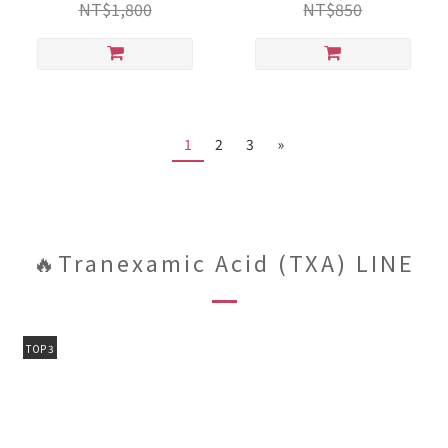
NT$1,800
NT$850
1
2
3
»
🔥Tranexamic Acid (TXA) LINE
TOP 3