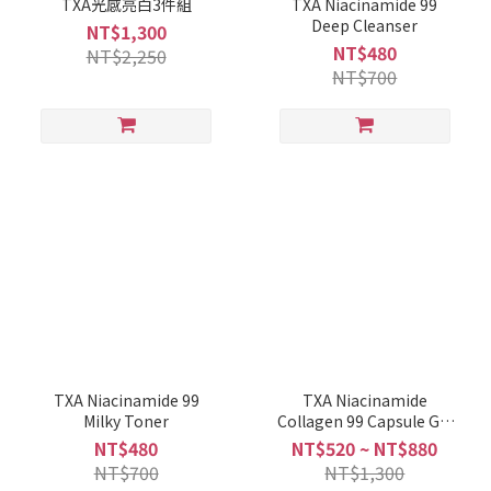
TXA光感亮白3件組
TXA Niacinamide 99
Deep Cleanser
NT$1,300
NT$480
NT$2,250
NT$700
TXA Niacinamide 99
TXA Niacinamide
Milky Toner
Collagen 99 Capsule Gel
Mask
NT$480
NT$520 ~ NT$880
NT$700
NT$1,300