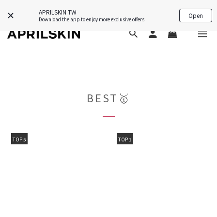
APP限定禮🎁下載即送韓國保養好物💗
APRILSKIN TW
Open
Download the app to enjoy more exclusive offers
BEST🥇
TOP 5
TOP 1