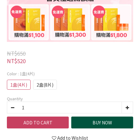
NT$650
NT$520
Color
: 1盒(4片)
1盒(4片)
2盒(8片)
Quantity
ADD TO CART
BUY NOW
Add to Wishlist