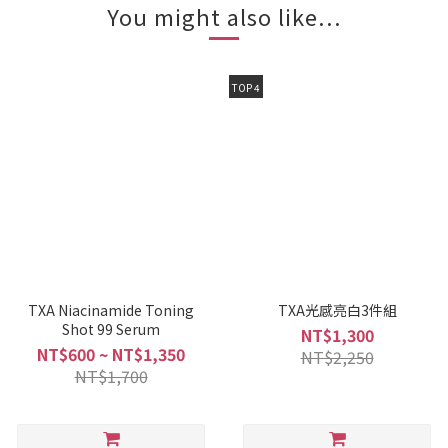
You might also like...
TOP 4
TXA Niacinamide Toning
TXA光感亮白3件組
Shot 99 Serum
NT$1,300
NT$600 ~ NT$1,350
NT$2,250
NT$1,700