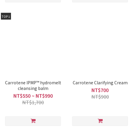
TOP 1
Carrotene IPMP™ hydromelt
Carrotene Clarifying Cream
cleansing balm
NT$700
NT$550 ~ NT$990
NT$900
NT$1,700