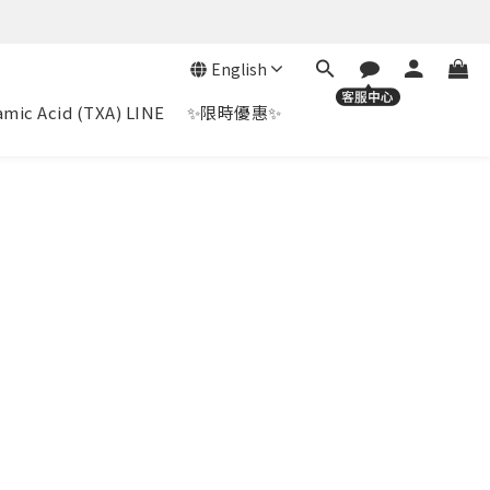
English
mic Acid (TXA) LINE
✨限時優惠✨