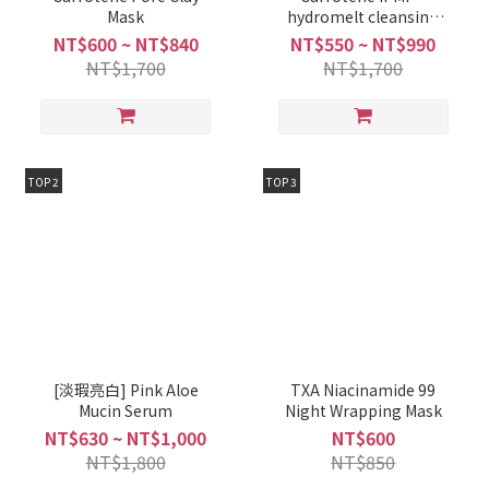
Mask
hydromelt cleansing
balm
NT$600 ~ NT$840
NT$550 ~ NT$990
NT$1,700
NT$1,700
TOP 2
TOP 3
[淡瑕亮白] Pink Aloe
TXA Niacinamide 99
Mucin Serum
Night Wrapping Mask
NT$630 ~ NT$1,000
NT$600
NT$1,800
NT$850