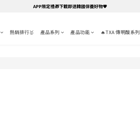
APP限定禮🎁下載即送韓國保養好物💗
熱銷排行🥇
產品系列
產品功能
🔥TXA 傳明酸系列