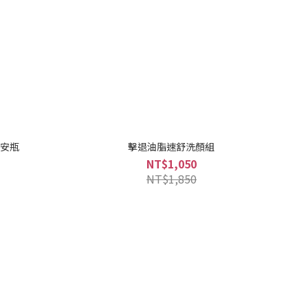
晶安瓶
擊退油脂速舒洗顏組
NT$1,050
NT$1,850