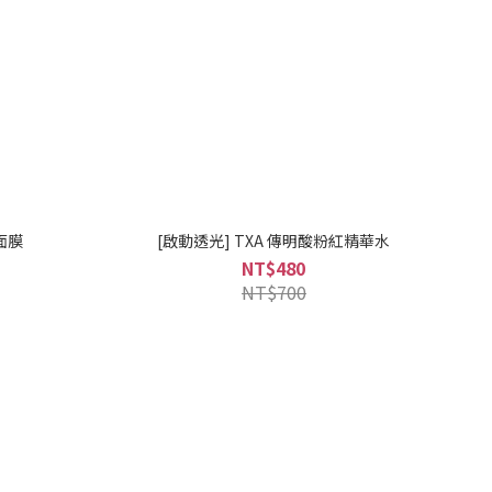
面膜
[啟動透光] TXA 傳明酸粉紅精華水
NT$480
NT$700